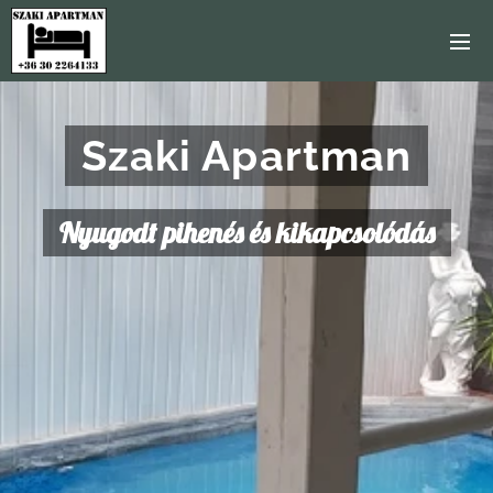
Szaki Apartman
Nyugodt pihenés és kikapcsolódás